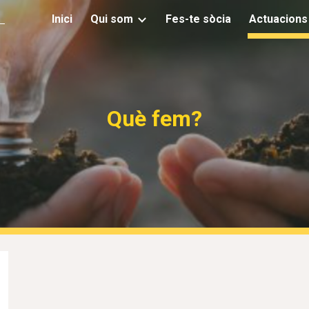
L
Inici
Qui som
Fes-te sòcia
Actuacions 
ip to main content
Skip to navigat
Què fem?