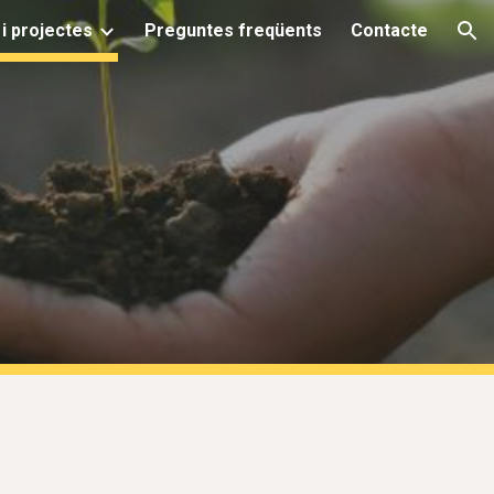
i projectes
Preguntes freqüents
Contacte
ion